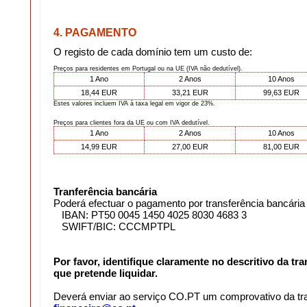
4. PAGAMENTO
O registo de cada domínio tem um custo de:
Preços para residentes em Portugal ou na UE (IVA não dedutível).
1 Ano
2 Anos
10 Anos
18,44 EUR
33,21 EUR
99,63 EUR
Estes valores incluem IVA à taxa legal em vigor de 23%.
Preços para clientes fora da UE ou com IVA dedutível.
1 Ano
2 Anos
10 Anos
14,99 EUR
27,00 EUR
81,00 EUR
Tranferência bancária
Poderá efectuar o pagamento por transferência bancária
IBAN: PT50 0045 1450 4025 8030 4683 3
SWIFT/BIC: CCCMPTPL
Por favor, identifique claramente no descritivo da tra
que pretende liquidar.
Deverá enviar ao serviço CO.PT um comprovativo da tran