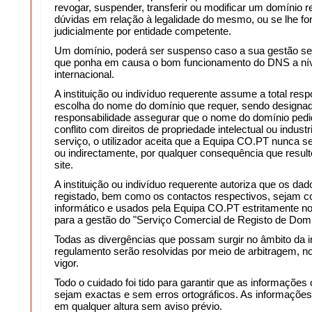
revogar, suspender, transferir ou modificar um domínio r
dúvidas em relação à legalidade do mesmo, ou se lhe for 
judicialmente por entidade competente.
Um domínio, poderá ser suspenso caso a sua gestão seja
que ponha em causa o bom funcionamento do DNS a nív
internacional.
A instituição ou indivíduo requerente assume a total resp
escolha do nome do domínio que requer, sendo designa
responsabilidade assegurar que o nome do domínio ped
conflito com direitos de propriedade intelectual ou indust
serviço, o utilizador aceita que a Equipa CO.PT nunca s
ou indirectamente, por qualquer consequência que resulte
site.
A instituição ou indivíduo requerente autoriza que os dad
registado, bem como os contactos respectivos, sejam 
informático e usados pela Equipa CO.PT estritamente no
para a gestão do "Serviço Comercial de Registo de Domí
Todas as divergências que possam surgir no âmbito da i
regulamento serão resolvidas por meio de arbitragem, n
vigor.
Todo o cuidado foi tido para garantir que as informações 
sejam exactas e sem erros ortográficos. As informaçõe
em qualquer altura sem aviso prévio.