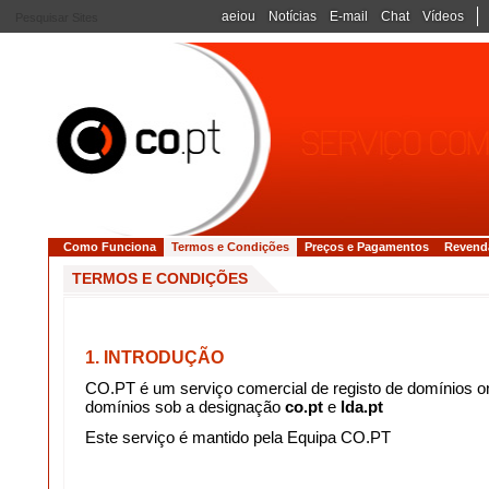
aeiou
Notícias
E-mail
Chat
Vídeos
Como Funciona
Termos e Condições
Preços e Pagamentos
Revend
TERMOS E CONDIÇÕES
1. INTRODUÇÃO
CO.PT é um serviço comercial de registo de domínios on
domínios sob a designação
co.pt
e
lda.pt
Este serviço é mantido pela Equipa CO.PT