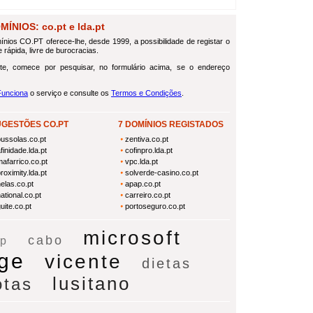
NIOS: co.pt e lda.pt
nios CO.PT oferece-lhe, desde 1999, a possibilidade de registar o
 rápida, livre de burocracias.
te, comece por pesquisar, no formulário acima, se o endereço
unciona
o serviço e consulte os
Termos e Condições
.
UGESTÕES CO.PT
7 DOMÍNIOS REGISTADOS
bussolas.co.pt
zentiva.co.pt
finidade.lda.pt
cofinpro.lda.pt
afarrico.co.pt
vpc.lda.pt
roximity.lda.pt
solverde-casino.co.pt
elas.co.pt
apap.co.pt
ational.co.pt
carreiro.co.pt
uite.co.pt
portoseguro.co.pt
microsoft
cabo
p
ge
vicente
dietas
lusitano
otas