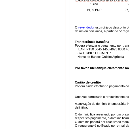
1 Ano
2
14,99 EUR
27
O
revendedor
usufruirá do desconto d
de um ou dois anos, a partir do 5º regis
Transferência bancária
Poderá efectuar o pagamento por trans
IBAN: PT50 0045 1450 4025 8030 46
SWIFT/BIC: CCCMPTPL
Nome do Banco: Crédito Agrícola
Por favor, identifique claramente no
Cartão de crédito
Poderá ainda efectuar o pagamento 
Uma vez terminado o procedimento de 
A activação do domínio é temporária.
definitiva.
O domínio fica reservado por um prazo
respectivo pagamento, o domínio fica
O domínio poderá ser reactivado medi
O requerente é notificado por e-mail d