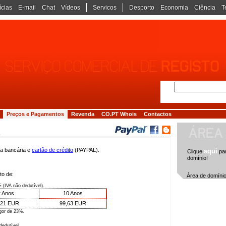
ícias
E-mail
Chat
Vídeos
Servicos
Desporto
Economia
Ciência
T
Preços e Pagamentos
Revenda
CO.PT Whois
Contactos
ia bancária e
cartão de crédito
(PAYPAL).
aqui
Clique
par
domínio!
to de:
Área de domín
 (IVA não dedutível).
 Anos
10 Anos
,21 EUR
99,63 EUR
igor de 23%.
dedutível.