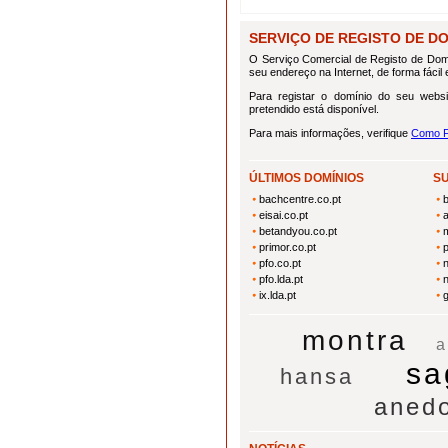
SERVIÇO DE REGISTO DE DOMÍ
O Serviço Comercial de Registo de Domí
seu endereço na Internet, de forma fácil e
Para registar o domínio do seu websi
pretendido está disponível.
Para mais informações, verifique
Como F
ÚLTIMOS DOMÍNIOS
S
bachcentre.co.pt
eisai.co.pt
a
betandyou.co.pt
m
primor.co.pt
p
pfo.co.pt
n
pfo.lda.pt
n
ix.lda.pt
g
montra
a
sa
hansa
aned