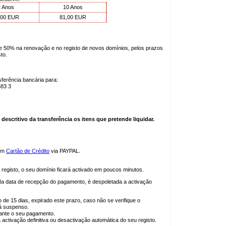
 Anos
10 Anos
,00 EUR
81,00 EUR
e 50% na renovação e no registo de novos domínios, pelos prazos
to.
ferência bancária para:
83 3
 descritivo da transferência os itens que pretende liquidar.
com
Cartão de Crédito
via PAYPAL.
registo, o seu domínio ficará activado em poucos minutos.
 Na data de recepção do pagamento, é despoletada a activação
 de 15 dias, expirado este prazo, caso não se verifique o
rá suspenso.
ante o seu pagamento.
a activação definitiva ou desactivação automática do seu registo.