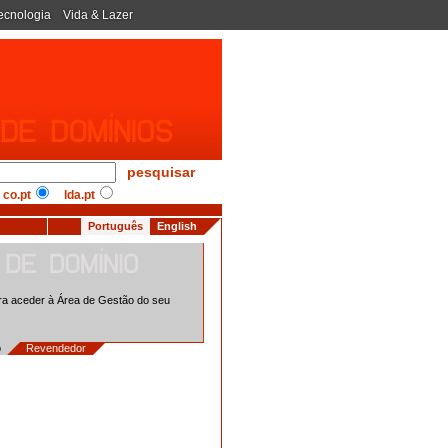
ecnologia
Vida & Lazer
pesquisar
co.pt
lda.pt
Português
English
a aceder à Área de Gestão do seu
io
Revendedor