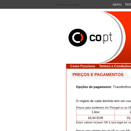
aeiou
Not
Como Funciona
Termos e Condições
PREÇOS E PAGAMENTOS
Opções de pagamento
: Transferênc
O registo de cada domínio tem um cus
Preços para residentes em Portugal ou na UE
1 Ano
2
18,44 EUR
33
Estes valores incluem IVA à taxa legal em v
Preços para clientes fora da UE ou com IVA 